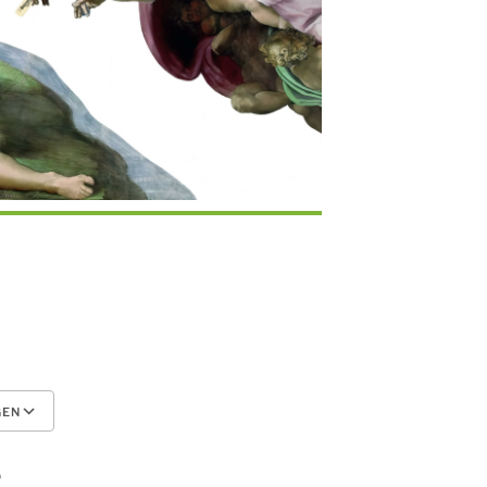
GEN
Google Kalender
iCalendar
P