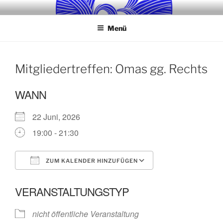
Zum
KVM-SCHWERIN E. V.
Gemeinsam können wir einen lebendigen und inspirierenden Ort
Inhalt
für Kunst, Kultur und Bildung in Schwerin schaffen!
Menü
springen
Mitgliedertreffen: Omas gg. Rechts
WANN
22 Juni, 2026
19:00 - 21:30
ZUM KALENDER HINZUFÜGEN
ICS herunterladen
Google Kalende
VERANSTALTUNGSTYP
nicht öffentliche Veranstaltung