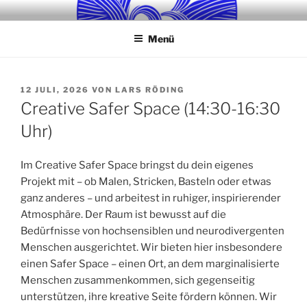
Zum
KVM-SCHWERIN E. V.
Gemeinsam können wir einen lebendigen und inspirierenden Ort
Inhalt
für Kunst, Kultur und Bildung in Schwerin schaffen!
Menü
springen
VERÖFFENTLICHT
12 JULI, 2026
VON
LARS RÖDING
AM
Creative Safer Space (14:30-16:30
Uhr)
Im Creative Safer Space bringst du dein eigenes
Projekt mit – ob Malen, Stricken, Basteln oder etwas
ganz anderes – und arbeitest in ruhiger, inspirierender
Atmosphäre. Der Raum ist bewusst auf die
Bedürfnisse von hochsensiblen und neurodivergenten
Menschen ausgerichtet. Wir bieten hier insbesondere
einen Safer Space – einen Ort, an dem marginalisierte
Menschen zusammenkommen, sich gegenseitig
unterstützen, ihre kreative Seite fördern können. Wir