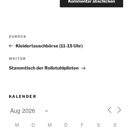
A
l
t
Beitragsnavigation
Vorheriger
ZURÜCK
e
Beitrag
r
Kleidertauschbörse (11-15 Uhr)
n
Nächster
WEITER
a
Beitrag
t
Stammtisch der Rollstuhlpiloten
i
v
e
:
KALENDER
M
D
M
D
F
S
S